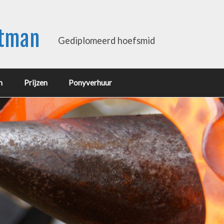
rtman
Gediplomeerd hoefsmid
m
Prijzen
Ponyverhuur