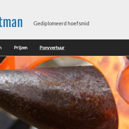
rtman
Gediplomeerd hoefsmid
m
Prijzen
Ponyverhuur